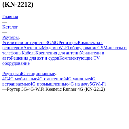
(KN-2212)
Главная
—
Каталог
—
Роутеры
Усилители интернета 3G/4G
Репитеры
Комплекты с
репитером
Антенны
Модемы
Wi-Fi оборудование
GSM-шлюзы и
телефоны
Кабель
Крепления для антенн
Усилители в
авто
Решения для яхт и судов
Комплектующие
TV
оборудование
—
Роутеры 4G стационарные
4G
4G мобильные
4G с антенной
4G уличные
4G
встраиваемые
4G промышленные
4G на дачу
5G
Wi-Fi
—
Роутер 3G/4G-WiFi Keenetic Runner 4G (KN-2212)