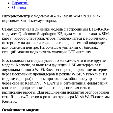
Гарантии
Отзывы
Интернет-центр с модемом 4G/3G, Mesh Wi-Fi N300 и 4-
портовым Smart-коммутатором.
Самая доступная в линейке модель с встроенным LTE/4G/3G-
модемом Qualcomm Snapdragon X5, куда можно вставить SIM-
карту любого оператора, чтобы подключиться к мобильному
интернету на даче или торговой точке, в съемной квартире
или офисном центре. На большом удалении от базовых
станций можно подключить уличную LTE-антенну.
В остальном эта модель умеет то же самое, что и все другие
модели Keenetic, за вычетом функций USB-интерфейса и
двухдиапазонного Wi-Fi. Здесь есть резервирование интернета
через нескольких провайдеров и режим WISP, VPN-клиенты
(и даже серверы) по всем протоколам, облачное управление
через сервис KeenDNS, VLAN’ы и сегментация, фильтрация
контента и родительский контроль, гостевая сеть и
расписание работы. Для расширения покрытия беспроводной
сети Runner 4G готов к роли контроллера Mesh Wi-Fi-системы
Keenetic.
Особенности модели: