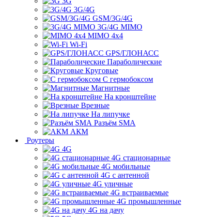
3G
3G/4G
GSM/3G/4G
3G/4G MIMO
MIMO 4x4
Wi-Fi
GPS/ГЛОНАСС
Параболические
Круговые
С гермобоксом
Магнитные
На кронштейне
Врезные
На липучке
Разъём SMA
АКМ
Роутеры
4G
4G стационарные
4G мобильные
4G с антенной
4G уличные
4G встраиваемые
4G промышленные
4G на дачу