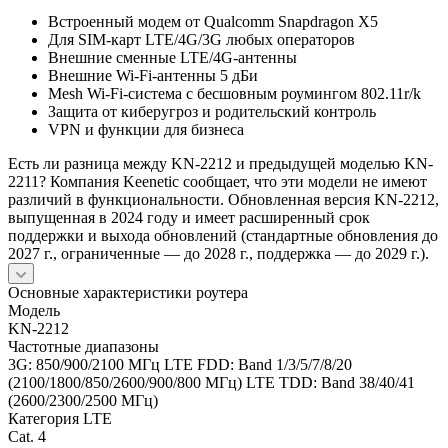
Встроенный модем от Qualcomm Snapdragon X5
Для SIM-карт LTE/4G/3G любых операторов
Внешние сменные LTE/4G-антенны
Внешние Wi-Fi-антенны 5 дБи
Mesh Wi-Fi-система с бесшовным роумингом 802.11r/k
Защита от киберугроз и родительский контроль
VPN и функции для бизнеса
Есть ли разница между KN-2212 и предыдущей моделью KN-
2211?
Компания Keenetic сообщает, что эти модели не имеют
различий в функциональности. Обновленная версия KN-2212,
выпущенная в 2024 году и имеет расширенный срок
поддержки и выхода обновлений (стандартные обновления до
2027 г., ограниченные — до 2028 г., поддержка — до 2029 г.).
Основные характеристики роутера
Модель
KN-2212
Частотные диапазоны
3G: 850/900/2100 МГц LTE FDD: Band 1/3/5/7/8/20
(2100/1800/850/2600/900/800 МГц) LTE TDD: Band 38/40/41
(2600/2300/2500 МГц)
Категория LTE
Cat. 4