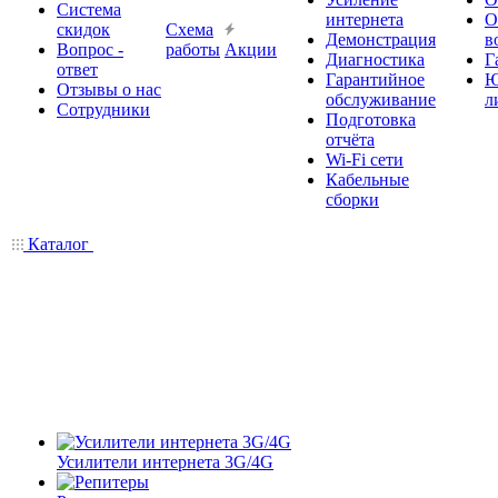
Система
интернета
О
скидок
Схема
Демонстрация
в
Вопрос -
работы
Акции
Диагностика
Г
ответ
Гарантийное
Ю
Отзывы о нас
обслуживание
л
Сотрудники
Подготовка
отчёта
Wi-Fi сети
Кабельные
сборки
Каталог
Усилители интернета 3G/4G