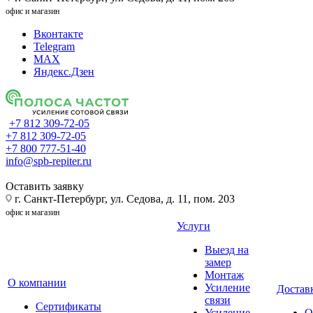
офис и магазин
Вконтакте
Telegram
MAX
Яндекс.Дзен
+7 812 309-72-05
+7 812 309-72-05
+7 800 777-51-40
info@spb-repiter.ru
Оставить заявку
г. Санкт-Петербург, ул. Седова, д. 11, пом. 203
офис и магазин
Услуги
Выезд на
замер
Монтаж
О компании
Усиление
Доставк
связи
Сертификаты
Усиление
О