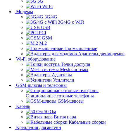
5G
Wi-Fi
Модемы
3G/4G
3G/4G с WiFi
USB
PCI
GSM
M.2
Промышленные
Адаптеры для модемов
Wi-Fi оборудование
Точки доступа
Mesh системы
Адаптеры
Усилители
GSM-шлюзы и телефоны
Стационарные сотовые телефоны
GSM-шлюзы
Кабель
50 Ом
Витая пара
Кабельные сборки
Крепления для антенн