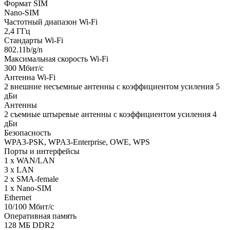
Формат SIM
Nano-SIM
Частотный диапазон Wi-Fi
2,4 ГГц
Стандарты Wi-Fi
802.11b/g/n
Максимальная скорость Wi-Fi
300 Мбит/с
Антенна Wi-Fi
2 внешние несъемные антенны с коэффициентом усиления 5
дБи
Антенны
2 съемные штыревые антенны с коэффициентом усиления 4
дБи
Безопасность
WPA3-PSK, WPA3-Enterprise, OWE, WPS
Порты и интерфейсы
1 x WAN/LAN
3 x LAN
2 x SMA-female
1 x Nano-SIM
Ethernet
10/100 Мбит/с
Оперативная память
128 МБ DDR2