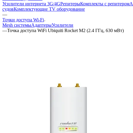
Усилители интернета 3G/4G
Репитеры
Комплекты с репитером
А
судов
Комплектующие
TV оборудование
—
Точки доступа Wi-Fi
Mesh системы
Адаптеры
Усилители
—
Точка доступа WiFi Ubiquiti Rocket M2 (2.4 ГГц, 630 мВт)