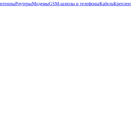
нтенны
Роутеры
Модемы
GSM-шлюзы и телефоны
Кабель
Креплен