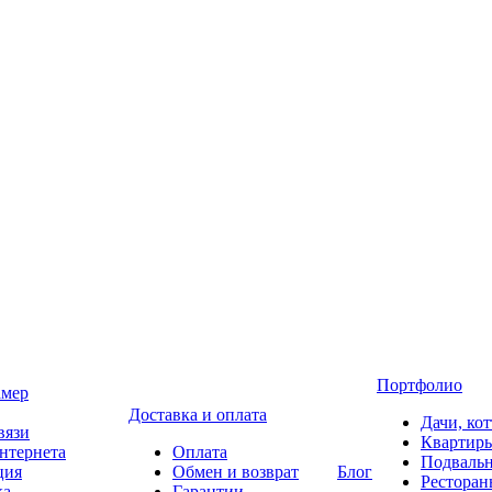
Портфолио
амер
Доставка и оплата
Дачи, ко
вязи
Квартир
нтернета
Оплата
Подваль
ция
Обмен и возврат
Блог
Ресторан
ка
Гарантии