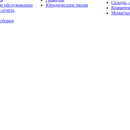
Склады, 
ое обслуживание
Юридическим лицам
Коммерче
 отчёта
Монасты
 сборки