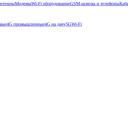
нтенны
Модемы
Wi-Fi оборудование
GSM-шлюзы и телефоны
Каб
мые
4G промышленные
4G на дачу
5G
Wi-Fi