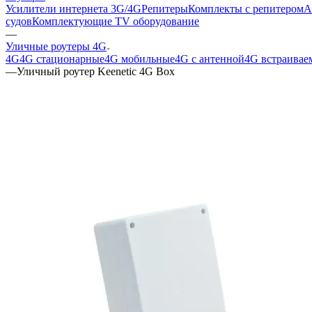
Усилители интернета 3G/4G
Репитеры
Комплекты с репитером
А
судов
Комплектующие
TV оборудование
—
Уличные роутеры 4G
4G
4G стационарные
4G мобильные
4G с антенной
4G встраивае
—
Уличный роутер Keenetic 4G Box