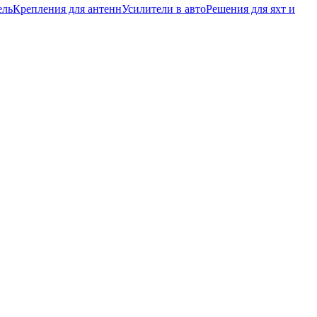
ель
Крепления для антенн
Усилители в авто
Решения для яхт и