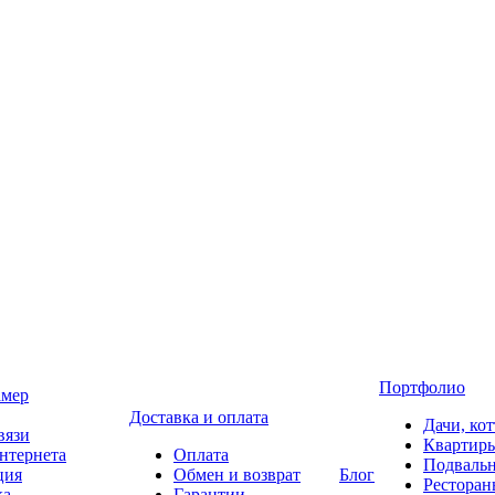
Портфолио
амер
Доставка и оплата
Дачи, ко
вязи
Квартир
нтернета
Оплата
Подваль
ция
Обмен и возврат
Блог
Ресторан
ка
Гарантии