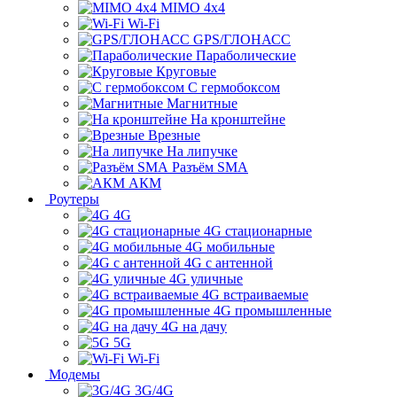
MIMO 4x4
Wi-Fi
GPS/ГЛОНАСС
Параболические
Круговые
С гермобоксом
Магнитные
На кронштейне
Врезные
На липучке
Разъём SMA
АКМ
Роутеры
4G
4G стационарные
4G мобильные
4G с антенной
4G уличные
4G встраиваемые
4G промышленные
4G на дачу
5G
Wi-Fi
Модемы
3G/4G