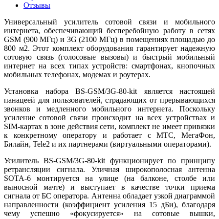
Отзывы
Универсальный усилитель сотовой связи и мобильного
интернета, обеспечивающий бесперебойную работу в сетях
GSM (900 МГц) и 3G (2100 МГц) в помещениях площадью до
800 м2. Этот комплект оборудования гарантирует надежную
сотовую связь (голосовые вызовы) и быстрый мобильный
интернет на всех типах устройств: смартфонах, кнопочных
мобильных телефонах, модемах и роутерах.
Установка набора BS-GSM/3G-80-kit является настоящей
панацеей для пользователей, страдающих от прерывающихся
звонков и медленного мобильного интернета. Поскольку
усиление сотовой связи происходит на всех устройствах и
SIM-картах в зоне действия сети, комплект не имеет привязки
к конкретному оператору и работает с МТС, МегаФон,
Билайн, Tele2 и их партнерами (виртуальными операторами).
Усилитель BS-GSM/3G-80-kit функционирует по принципу
ретрансляции сигнала. Уличная широкополосная антенна
SOTA-6 монтируется на улице (на балконе, столбе или
выносной мачте) и выступает в качестве точки приема
сигнала от БС оператора. Антенна обладает узкой диаграммой
направленности (коэффициент усиления 15 дБи), благодаря
чему успешно «фокусируется» на сотовые вышки,