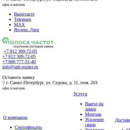
офис и магазин
Вконтакте
Telegram
MAX
Яндекс.Дзен
+7 812 309-72-05
+7 812 309-72-05
+7 800 777-51-40
info@spb-repiter.ru
Оставить заявку
г. Санкт-Петербург, ул. Седова, д. 11, пом. 203
офис и магазин
Услуги
Выезд на
замер
Монтаж
О компании
Усиление
Доставк
связи
Сертификаты
Усиление
О