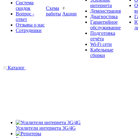
Система
интернета
О
скидок
Схема
Демонстрация
в
Вопрос -
работы
Акции
Диагностика
Г
ответ
Гарантийное
Ю
Отзывы о нас
обслуживание
л
Сотрудники
Подготовка
отчёта
Wi-Fi сети
Кабельные
сборки
Каталог
Усилители интернета 3G/4G