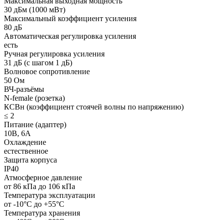
Максимальная выходная мощность
30 дБм (1000 мВт)
Максимальный коэффициент усиления
80 дБ
Автоматическая регулировка усиления
есть
Ручная регулировка усиления
31 дБ (с шагом 1 дБ)
Волновое сопротивление
50 Ом
ВЧ-разъёмы
N-female (розетка)
КСВн (коэффициент стоячей волны по напряжению)
≤ 2
Питание (адаптер)
10В, 6А
Охлаждение
естественное
Защита корпуса
IP40
Атмосферное давление
от 86 кПа до 106 кПа
Температура эксплуатации
от -10°С до +55°С
Температура хранения