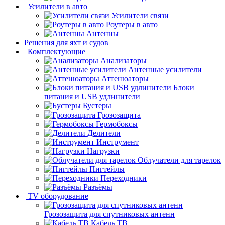
Усилители в авто
Усилители связи
Роутеры в авто
Антенны
Решения для яхт и судов
Комплектующие
Анализаторы
Антенные усилители
Аттенюаторы
Блоки
питания и USB удлинители
Бустеры
Грозозащита
Гермобоксы
Делители
Инструмент
Нагрузки
Облучатели для тарелок
Пигтейлы
Переходники
Разъёмы
TV оборудование
Грозозащита для спутниковых антенн
Кабель ТВ