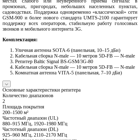
местах слабого или неуверенного приема сигнала: в
промзонах, пригородах, небольших населенных пунктах,
садоводствах. Поддержка одновременно «классической» сети
GSM-900 и более нового стандарта UMTS-2100 гарантирует
поддержку всех операторов, стабильную работу голосовых
звонков и мобильного интернета 3G.
Комплектация:
Уличная антенна SOTA-6 (панельная, 10–15 дБи)
Кабельная сборка N-male — 10 метров 5D-FB — N-male
Репитер Baltic Signal BS-GSM/3G-80
Кабельная сборка N-male — 10 метров 5D-FB — N-male
Комнатная антенна VITA-5 (панельная, 7–10 дБи)
Основные характеристики репитера
Количество диапазонов
2
Площадь покрытия
200–1500 м²
Частотный диапазон (UL)
880–915 МГц, 1920–1980 МГц
Частотный диапазон (DL)
925–960 МГц, 2110–2170 МГц