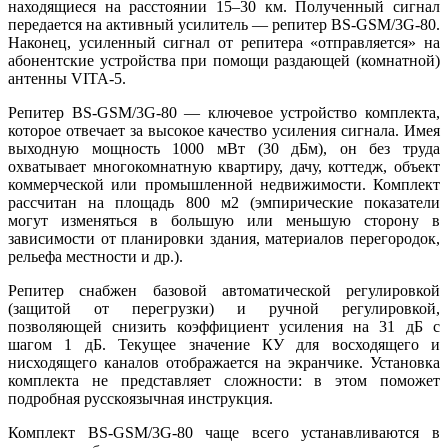
находящиеся на расстоянии 15–30 км. Полученный сигнал
передается на активный усилитель — репитер BS-GSM/3G-80.
Наконец, усиленный сигнал от репитера «отправляется» на
абонентские устройства при помощи раздающей (комнатной)
антенны VITA-5.
Репитер BS-GSM/3G-80 — ключевое устройство комплекта,
которое отвечает за высокое качество усиления сигнала. Имея
выходную мощность 1000 мВт (30 дБм), он без труда
охватывает многокомнатную квартиру, дачу, коттедж, объект
коммерческой или промышленной недвижимости. Комплект
рассчитан на площадь 800 м2 (эмпирические показатели
могут изменяться в большую или меньшую сторону в
зависимости от планировки здания, материалов перегородок,
рельефа местности и др.).
Репитер снабжен базовой автоматической регулировкой
(защитой от перегрузки) и ручной регулировкой,
позволяющей снизить коэффициент усиления на 31 дБ с
шагом 1 дБ. Текущее значение КУ для восходящего и
нисходящего каналов отображается на экранчике. Установка
комплекта не представляет сложности: в этом поможет
подробная русскоязычная инструкция.
Комплект BS-GSM/3G-80 чаще всего устанавливаются в