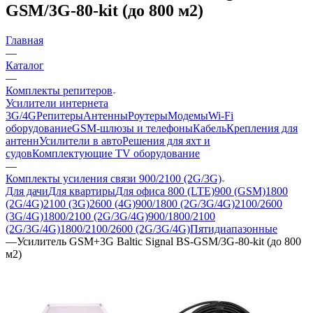
GSM/3G-80-kit (до 800 м2)
Главная
—
Каталог
—
Комплекты репитеров
Усилители интернета
3G/4G
Репитеры
Антенны
Роутеры
Модемы
Wi-Fi
оборудование
GSM-шлюзы и телефоны
Кабель
Крепления для
антенн
Усилители в авто
Решения для яхт и
судов
Комплектующие
TV оборудование
—
Комплекты усиления связи 900/2100 (2G/3G)
Для дачи
Для квартиры
Для офиса
800 (LTE)
900 (GSM)
1800
(2G/4G)
2100 (3G)
2600 (4G)
900/1800 (2G/3G/4G)
2100/2600
(3G/4G)
1800/2100 (2G/3G/4G)
900/1800/2100
(2G/3G/4G)
1800/2100/2600 (2G/3G/4G)
Пятидиапазонные
—
Усилитель GSM+3G Baltic Signal BS-GSM/3G-80-kit (до 800
м2)