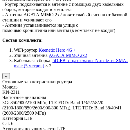
- Роутер подключается к антенне с помощью двух кабельных
сборок, которые входят в комплект
- Антенна AGATA MIMO 2x2 ловит слабый сигнал от базовой
станции и усиливает его
- Антенна устанавливается на улице с
помощью кронштейна или мачты (в комплект не входят)
Состав комплекта:
WiFi-роутер
Keenetic Hero 4G +
Уличная антенна
AGATA MIMO 2x2
Кабельная сборка
5D-FB с разъемами N-male и SMA-
male (5 метров)
× 2
Основные характеристики роутера
Модель
KN-2311
Частотные диапазоны
3G: 850/900/2100 МГц, LTE FDD: Band 1/3/5/7/8/20
(2100/1800/850/2600/900/800 МГц), LTE TDD: Band 38/40/41
(2600/2300/2500 МГц)
Категория LTE
Cat. 6
Агрегация несущих частот LTE