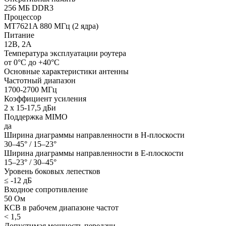
256 МБ DDR3
Процессор
MT7621A 880 МГц (2 ядра)
Питание
12В, 2А
Температура эксплуатации роутера
от 0°С до +40°С
Основные характеристики антенны
Частотный диапазон
1700-2700 МГц
Коэффициент усиления
2 x 15-17,5 дБи
Поддержка MIMO
да
Ширина диаграммы направленности в H-плоскости
30–45° / 15–23°
Ширина диаграммы направленности в E-плоскости
15–23° / 30–45°
Уровень боковых лепестков
≤ -12 дБ
Входное сопротивление
50 Ом
КСВ в рабочем диапазоне частот
< 1,5
Допустимая мощность передачи