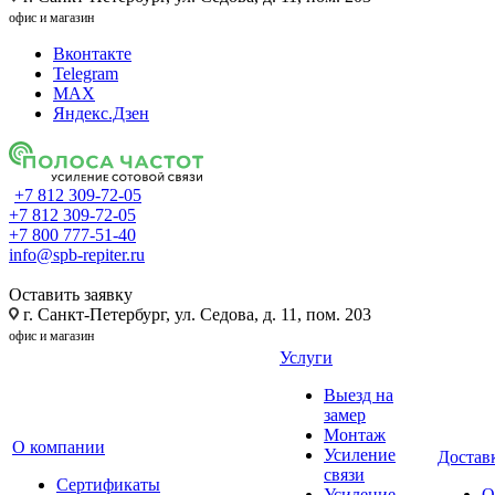
офис и магазин
Вконтакте
Telegram
MAX
Яндекс.Дзен
+7 812 309-72-05
+7 812 309-72-05
+7 800 777-51-40
info@spb-repiter.ru
Оставить заявку
г. Санкт-Петербург, ул. Седова, д. 11, пом. 203
офис и магазин
Услуги
Выезд на
замер
Монтаж
О компании
Усиление
Доставк
связи
Сертификаты
Усиление
О