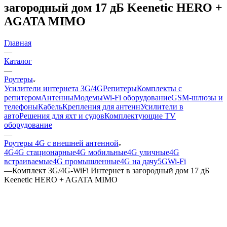
загородный дом 17 дБ Keenetic HERO +
AGATA MIMO
Главная
—
Каталог
—
Роутеры
Усилители интернета 3G/4G
Репитеры
Комплекты с
репитером
Антенны
Модемы
Wi-Fi оборудование
GSM-шлюзы и
телефоны
Кабель
Крепления для антенн
Усилители в
авто
Решения для яхт и судов
Комплектующие
TV
оборудование
—
Роутеры 4G с внешней антенной
4G
4G стационарные
4G мобильные
4G уличные
4G
встраиваемые
4G промышленные
4G на дачу
5G
Wi-Fi
—
Комплект 3G/4G-WiFi Интернет в загородный дом 17 дБ
Keenetic HERO + AGATA MIMO