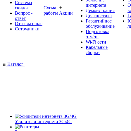
Система
интернета
О
скидок
Схема
Демонстрация
в
Вопрос -
работы
Акции
Диагностика
Г
ответ
Гарантийное
Ю
Отзывы о нас
обслуживание
л
Сотрудники
Подготовка
отчёта
Wi-Fi сети
Кабельные
сборки
Каталог
Усилители интернета 3G/4G