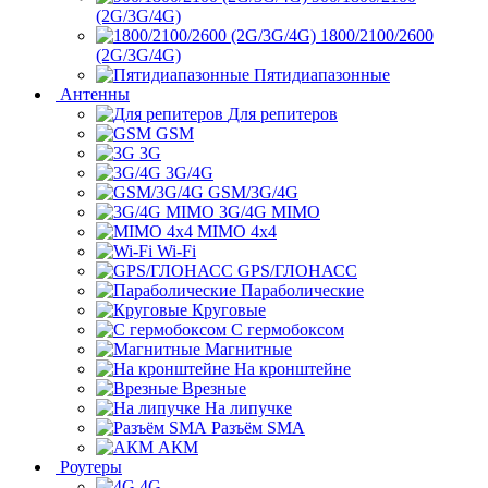
(2G/3G/4G)
1800/2100/2600
(2G/3G/4G)
Пятидиапазонные
Антенны
Для репитеров
GSM
3G
3G/4G
GSM/3G/4G
3G/4G MIMO
MIMO 4x4
Wi-Fi
GPS/ГЛОНАСС
Параболические
Круговые
С гермобоксом
Магнитные
На кронштейне
Врезные
На липучке
Разъём SMA
АКМ
Роутеры
4G