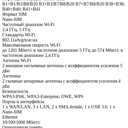
B1+B1/B3/B8/B20 B3+B3/B7/B8/B20 B7+B7/B8/B20 B38+B38;
B40+B40; B41+B41
Формат SIM
Nano-SIM
Частотный диапазон Wi-Fi
2,4 ГГц, 5 ГГц
Стандарты Wi-Fi
802.11a/b/g/n/ac/ax
Максимальная скорость Wi-Fi
до 1201 Мбит/с в частотном диапазоне 5 ГГц до 574 Мбит/с в
частотном диапазоне 2,4 ГГц
Антенна Wi-Fi
2 внешние несъемные антенны с коэффициентом усиления 5
дБи
Антенны
2 съемные штыревые антенны с коэффициентом усиления 4
дБи
Безопасность
WPA3-PSK, WPA3-Enterprise, OWE, WPS
Порты и интерфейсы
1 x WAN/LAN, 3 x LAN, 2 x SMA-female, 1 x USB 3.0, 1 x
Nano-SIM
Ethernet
10/100/1000 Мбит/с
Оперативная память