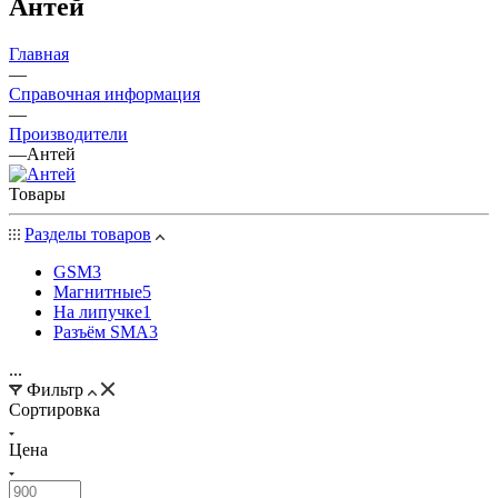
Антей
Главная
—
Справочная информация
—
Производители
—
Антей
Товары
Разделы товаров
GSM
3
Магнитные
5
На липучке
1
Разъём SMA
3
...
Фильтр
Сортировка
Цена