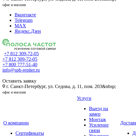
офис и магазин
Вконтакте
Telegram
MAX
Яндекс.Дзен
+7 812 309-72-05
+7 812 309-72-05
+7 800 777-51-40
info@spb-repiter.ru
Оставить заявку
г. Санкт-Петербург, ул. Седова, д. 11, пом. 203&nbsp;
офис и магазин
Услуги
Выезд на
замер
Монтаж
О компании
Доставк
Усиление
связи
Сертификаты
Д
Усиление