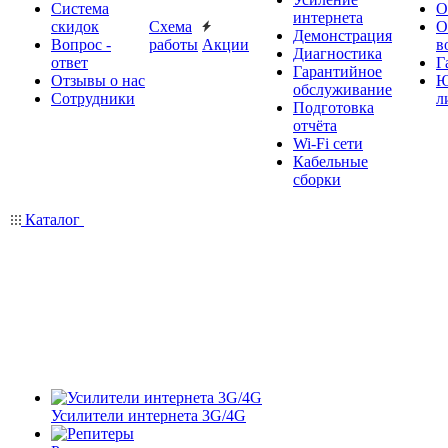
Система
О
интернета
скидок
Схема
О
Демонстрация
Вопрос -
работы
Акции
в
Диагностика
ответ
Г
Гарантийное
Отзывы о нас
Ю
обслуживание
Сотрудники
л
Подготовка
отчёта
Wi-Fi сети
Кабельные
сборки
Каталог
Усилители интернета 3G/4G