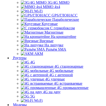
3G/4G MIMO
MIMO 4x4
Wi-Fi
GPS/ГЛОНАСС
Параболические
Круговые
С гермобоксом
Магнитные
На кронштейне
Врезные
На липучке
Разъём SMA
АКМ
Роутеры
4G
4G стационарные
4G мобильные
4G с антенной
4G уличные
4G встраиваемые
4G промышленные
4G на дачу
5G
Wi-Fi
Модемы