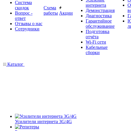
Система
интернета
О
скидок
Схема
Демонстрация
в
Вопрос -
работы
Акции
Диагностика
Г
ответ
Гарантийное
Ю
Отзывы о нас
обслуживание
л
Сотрудники
Подготовка
отчёта
Wi-Fi сети
Кабельные
сборки
Каталог
Усилители интернета 3G/4G