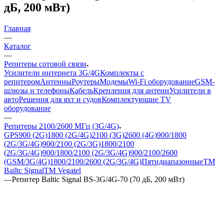
дБ, 200 мВт)
Главная
—
Каталог
—
Репитеры сотовой связи
Усилители интернета 3G/4G
Комплекты с
репитером
Антенны
Роутеры
Модемы
Wi-Fi оборудование
GSM-
шлюзы и телефоны
Кабель
Крепления для антенн
Усилители в
авто
Решения для яхт и судов
Комплектующие
TV
оборудование
—
Репитеры 2100/2600 МГц (3G/4G)
GPS
900 (2G)
1800 (2G/4G)
2100 (3G)
2600 (4G)
900/1800
(2G/3G/4G)
900/2100 (2G/3G)
1800/2100
(2G/3G/4G)
900/1800/2100 (2G/3G/4G)
900/2100/2600
(GSM/3G/4G)
1800/2100/2600 (2G/3G/4G)
Пятидиапазонные
ТМ
Bailtc Signal
ТМ Vegatel
—
Репитер Baltic Signal BS-3G/4G-70 (70 дБ, 200 мВт)