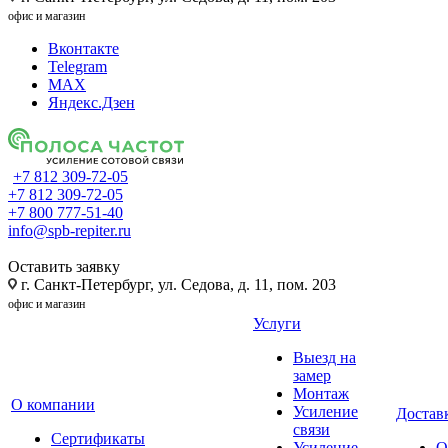
офис и магазин
Вконтакте
Telegram
MAX
Яндекс.Дзен
+7 812 309-72-05
+7 812 309-72-05
+7 800 777-51-40
info@spb-repiter.ru
Оставить заявку
г. Санкт-Петербург, ул. Седова, д. 11, пом. 203
офис и магазин
Услуги
Выезд на
замер
Монтаж
О компании
Усиление
Доставк
связи
Сертификаты
Усиление
О